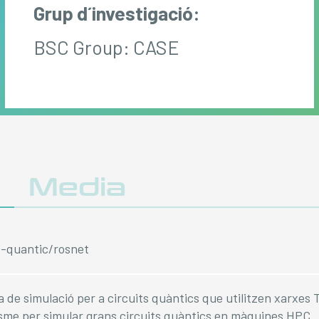
Grup d´investigació:
BSC Group: CASE
y
Media
c-quantic/rosnet
 de simulació per a circuits quàntics que utilitzen xarxes 
me per simular grans circuits quàntics en màquines HPC.