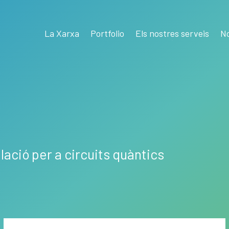
La Xarxa
Portfolio
Els nostres serveis
No
ació per a circuits quàntics