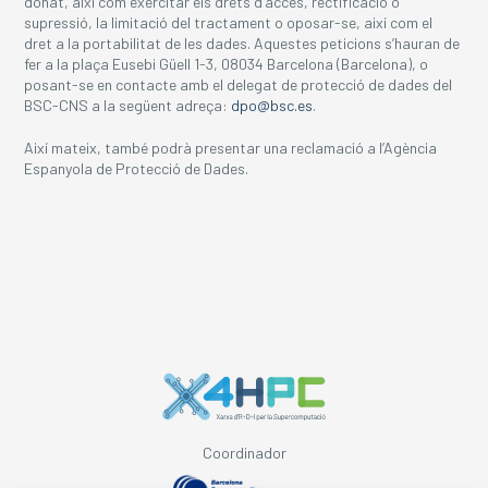
donat, així com exercitar els drets d’accés, rectificació o
supressió, la limitació del tractament o oposar-se, així com el
dret a la portabilitat de les dades. Aquestes peticions s’hauran de
fer a la plaça Eusebi Güell 1-3, 08034 Barcelona (Barcelona), o
posant-se en contacte amb el delegat de protecció de dades del
BSC-CNS a la següent adreça:
dpo@bsc.es
.
Així mateix, també podrà presentar una reclamació a l’Agència
Espanyola de Protecció de Dades.
Coordinador