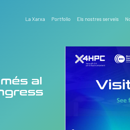
La Xarxa
Portfolio
Els nostres serveis
No
 més al
ngress