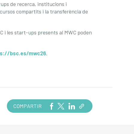
rups de recerca, institucions i
cursos compartits i la transferència de
BSC i les start-ups presents al MWC poden
ps://bsc.es/mwc26
.
COMPARTIR