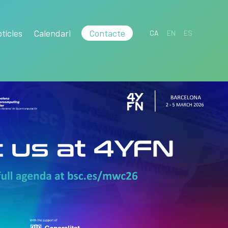
tícies
Calendari
Contacte
CA
EN
ES