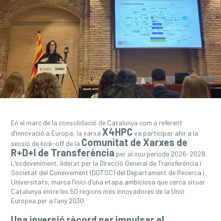
En el marc de la consolidació de Catalunya com a referent
X4HPC
d’innovació a Europa, la xarxa
va participar ahir a la
Comunitat de Xarxes de
sessió de
kick-off
de la
R+D+I de Transferència
per al nou període 2026-2028.
L’esdeveniment, liderat per la Direcció General de Transferència i
Societat del Coneixement (DGTSC) del Departament de Recerca i
Universitats, marca l’inici d’una etapa ambiciosa que cerca situar
Catalunya entre les 50 regions més innovadores de la Unió
Europea per a l’any 2030.
Una inversió rècord per impulsar el