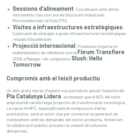
Sessions d’alineament
: Coordinació amb altres
instruments clau com ara els Doctorats Industrials,
Microcredencials i el Fons FITA.
Visites a infraestructures estratègiques
:
Exploració de sinergies a grans infraestructures tecnològiques
i espais d’acceleració.
Projecció internacional
: Presència conjunta en
Fòrum Transfiere
esdeveniments de referència com el
Slush
Hello
2026 a Màlaga, i els congressos
i
Tomorrow
.
Compromís amb el teixit productiu
Un dels grans reptes d’aquest nou període és assolir l’objectiu del
Pla Catalunya Lidera
: aconseguir que el 60% del teixit
empresarial català tingui projectes de transformació tecnològica.
La xarxa X4HPC, especialitzada en computació d’altes
prestacions, serà un actor clau per connectar la generació de
coneixement amb les demandes del sector productiu, fomentant
la col·laboració publico-privada i la creació de solucions
disruptives.