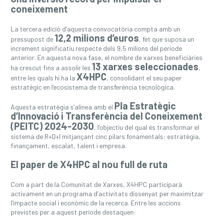
coneixement
La tercera edició d’aquesta convocatòria compta amb un
12,2 milions d’euros
pressupost de
, fet que suposa un
increment significatiu respecte dels 9,5 milions del període
anterior. En aquesta nova fase, el nombre de xarxes beneficiàries
13 xarxes seleccionades
ha crescut fins a assolir les
,
X4HPC
entre les quals hi ha la
, consolidant el seu paper
estratègic en l’ecosistema de transferència tecnològica.
Pla Estratègic
Aquesta estratègia s’alinea amb el
d’Innovació i Transferència del Coneixement
(PEITC) 2024-2030
, l’objectiu del qual és transformar el
sistema de R+D+I mitjançant cinc pilars fonamentals: estratègia,
finançament, escalat, talent i empresa.
El paper de X4HPC al nou full de ruta
Com a part de la Comunitat de Xarxes, X4HPC participarà
activament en un programa d’activitats dissenyat per maximitzar
l’impacte social i econòmic de la recerca. Entre les accions
previstes per a aquest període destaquen: