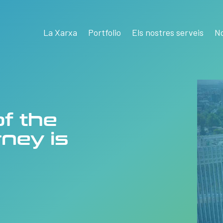
La Xarxa
Portfolio
Els nostres serveis
No
of the
ney is