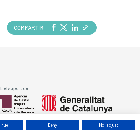
COMPARTIR
 el suport de
tinue
Deny
No, adjust
Avís legal
Cookies
Política de privacitat
By 100x100