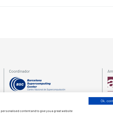
Coordinador
Amb
Ok, con
w personalised content and to give you a great website