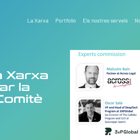
La Xarxa
Portfolio
Els nostres serveis
No
a Xarxa
ar la
Comitè