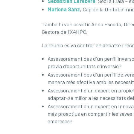
Sébastien Lefebvre
, Soci a Elaia – 
Mariona Sanz
, Cap de la Unitat d’In
També hi van assistir Anna Escoda, Direc
Gestora de l’X4HPC.
La reunió es va centrar en debatre i rec
Assessorament des d’un perfil inversor
prèvia d’oportunitats d’inversió?
Assessorament des d’un perfil de ven
manera més efectiva amb les necessit
Assessorament d’un expert en propietat
adaptar-se millor a les necessitats de
Assessorament d’un expert en Innova
més proactius en compartir les seves t
empreses?