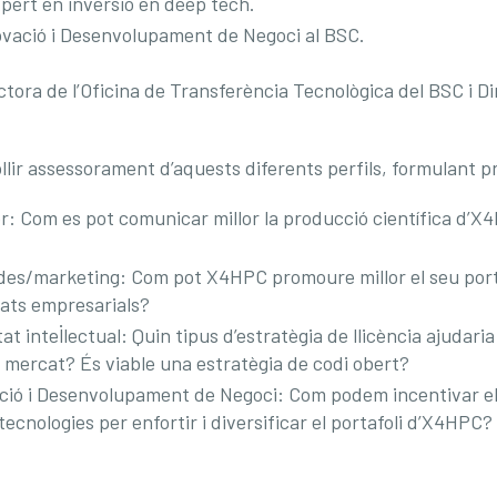
expert en inversió en deep tech.
novació i Desenvolupament de Negoci al BSC.
tora de l’Oficina de Transferència Tecnològica del BSC i Di
ollir assessorament d’aquests diferents perfils, formulant 
: Com es pot comunicar millor la producció científica d’X4HP
des/marketing: Com pot X4HPC promoure millor el seu porta
ats empresarials?
 intel·lectual: Quin tipus d’estratègia de llicència ajudari
l mercat? És viable una estratègia de codi obert?
ció i Desenvolupament de Negoci: Com podem incentivar el
ecnologies per enfortir i diversificar el portafoli d’X4HPC