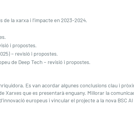
ls de la xarxa i l’impacte en 2023-2024.
es.
isió i propostes.
25) – revisió i propostes.
opeu de Deep Tech – revisió i propostes.
enriquidora. Es van acordar algunes conclusions clau i prò
a de Xarxes que es presentarà enguany. Millorar la comunica
’innovació europeus i vincular el projecte a la nova BSC A