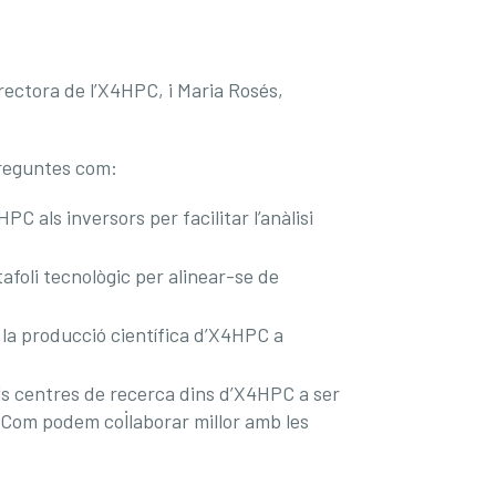
rectora de l’X4HPC, i Maria Rosés,
preguntes com:
C als inversors per facilitar l’anàlisi
foli tecnològic per alinear-se de
a la producció científica d’X4HPC a
s centres de recerca dins d’X4HPC a ser
? Com podem col·laborar millor amb les