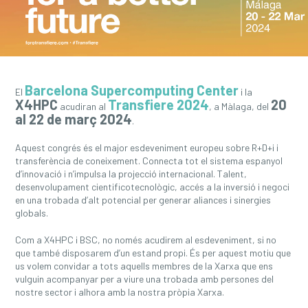
Barcelona Supercomputing Center
El
i la
X4HPC
Transfiere 2024
20
acudiran al
, a Màlaga, del
al 22 de març 2024
.
Aquest congrés és el major esdeveniment europeu sobre R+D+i i
transferència de coneixement. Connecta tot el sistema espanyol
d’innovació i n’impulsa la projecció internacional. Talent,
desenvolupament cientificotecnològic, accés a la inversió i negoci
en una trobada d’alt potencial per generar aliances i sinergies
globals.
Com a X4HPC i BSC, no només acudirem al esdeveniment, si no
que també disposarem d’un estand propi. És per aquest motiu que
us volem convidar a tots aquells membres de la Xarxa que ens
vulguin acompanyar per a viure una trobada amb persones del
nostre sector i alhora amb la nostra pròpia Xarxa.