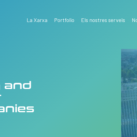
La Xarxa
Portfolio
Els nostres serveis
No
 and
r
anies