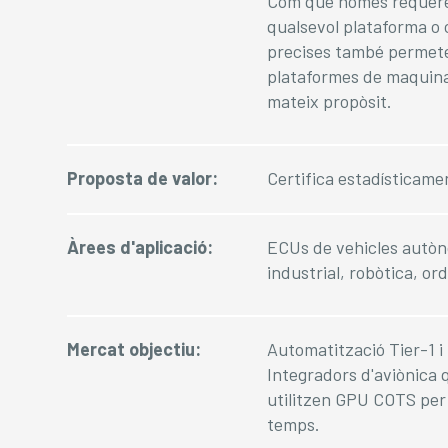
Com que només requere
qualsevol plataforma o 
precises també permeten
plataformes de maquinar
mateix propòsit.
Proposta de valor:
Certifica estadísticame
Àrees d'aplicació:
ECUs de vehicles autòno
industrial, robòtica, or
Mercat objectiu:
Automatització Tier-1 i
Integradors d'aviònica
utilitzen GPU COTS per a
temps.