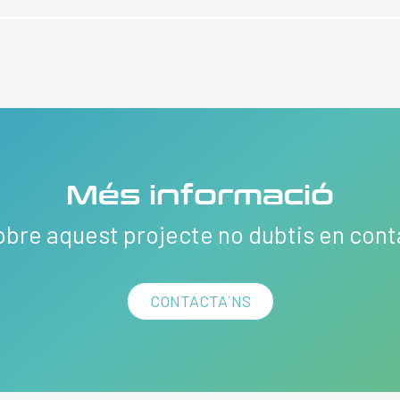
Més informació
obre aquest projecte no dubtis en con
CONTACTA´NS