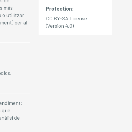
s de
ps més
Protection:
o utilitzar
CC BY-SA License
ment) per al
(Version 4.0)
èdics,
rendiment;
a que
anàlisi de