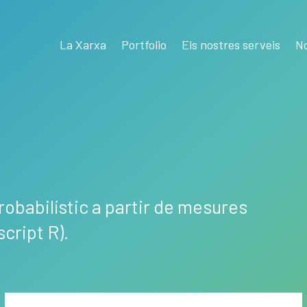
La Xarxa
Portfolio
Els nostres serveis
No
robabilístic a partir de mesures
cript R).