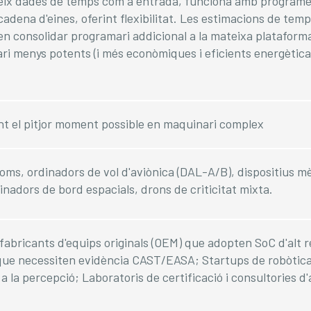
ix dades de temps com a entrada, funciona amb programe
cadena d'eines, oferint flexibilitat. Les estimacions de tem
 consolidar programari addicional a la mateixa plataforma 
i menys potents (i més econòmiques i eficients energètica
nt el pitjor moment possible en maquinari complex
ms, ordinadors de vol d'aviònica (DAL-A/B), dispositius m
dinadors de bord espacials, drons de criticitat mixta.
 fabricants d'equips originals (OEM) que adopten SoC d'alt 
 que necessiten evidència CAST/EASA; Startups de robòtic
 la percepció; Laboratoris de certificació i consultories d'