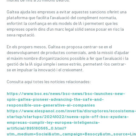
Galtea ajuda les empreses a evitar aquestes sancions oferint una
plataforma que facilita l’avaluació del compliment normatiu,
enfortint la confiança en els models de IA i permetent que les
empreses operin dins d’un marc legal sòlid sense posar en risc la
seva reputació.
En els propers mesos, Galtea es proposa centrar-se en el
desenvolupament de productes comercials, amb la missió d’ajudar
el màxim nombre d’organitzacions possible a fer que l’avaluació i la
gestió de la IA sigui simple i sense estrès, permetent-los centrar-
se en impulsar la innovació i el creixement.
Consulta aquí totes les notícies relacionades:
https://www.bsc.es/news/bsc-news/bsc-launches-new-
spin-galtea-pioneer-advancing-the-safe-and-
responsible-use-generative-ai-companies
https://www.elespanol.com/invertia/disruptores/ecosistema
startup/startups/20241022/nueva-spin-off-bsc-ayudara-
empresas-cumplir-ley-europea-inteligencia-
artificial/895160565_0.html?
utm_medium=Social&utm_campaign=Besocy&utm_source=Lin