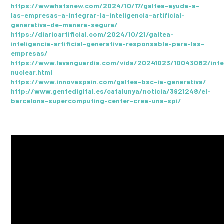
https://wwwhatsnew.com/2024/10/17/galtea-ayuda-a-
las-empresas-a-integrar-la-inteligencia-artificial-
generativa-de-manera-segura/
https://diarioartificial.com/2024/10/21/galtea-
inteligencia-artificial-generativa-responsable-para-las-
empresas/
https://www.lavanguardia.com/vida/20241023/10043082/inte
nuclear.html
https://www.innovaspain.com/galtea-bsc-ia-generativa/
http://www.gentedigital.es/catalunya/noticia/3921248/el-
barcelona-supercomputing-center-crea-una-spi/