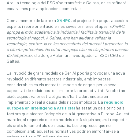
Ara, la tecnologia del BSC s’ha transferit a Galtea, on es refinarà
encara més per a aplicacions comercials.
Com a membre de la xarxa
X4HPC
, el projecte ha pogut accedir a
experts i rebre orientació en les seves primeres etapes.
«X4HPC
apropa el món acadèmic a la indústria i facilita la transició de la
tecnologia al negoci. A Galtea, ens han ajudat a validar la
tecnologia, centrar-la en les necessitats del mercat i presentar-la
a clients potencials. Ha estat una peça clau en els primers passos
de l’empresa»,
diu Jorge Palomar, investigador al BSC i CEO de
Galtea.
La irrupció de grans models de Gen AI podria provocar una nova
revolució en diferents sectors industrials, amb impactes
considerables en els mercats i models de negoci per la seva
capacitat de reduir costos i millorar la productivitat. No obstant
això, aquest valor estratègic no s’ha traduït encara en
implementació real a causa dels riscos implicats. La
regulació
europea en Intel·ligència Artificial
ha estat un dels principals
factors que afecten l’adopció de la IA generativa a Europa. Aquest
marc legal requereix que els models de IA siguin segurs i respectin
els drets fonamentals dels usuaris. Les empreses que no
compleixin amb aquestes normatives podrien enfrontar-se a
multes de fins a 35 milions d’euros.