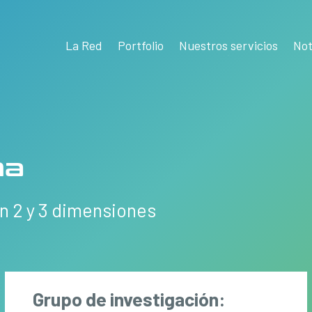
La Red
Portfolio
Nuestros servicios
Not
na
n 2 y 3 dimensiones
Grupo de investigación: