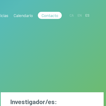
icias
Calendario
Contacto
CA
EN
ES
Investigador/es: