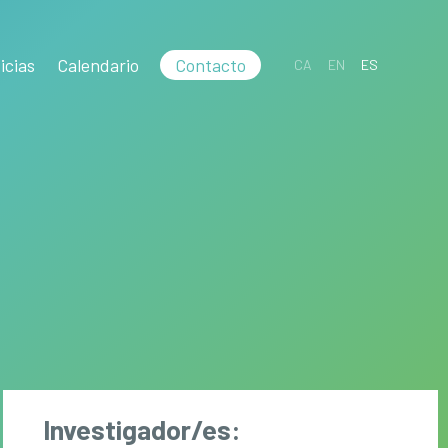
icias
Calendario
Contacto
CA
EN
ES
Investigador/es: