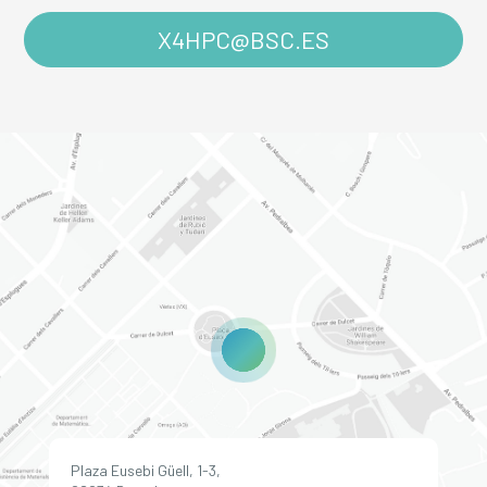
X4HPC@BSC.ES
Plaza Eusebi Güell, 1-3,